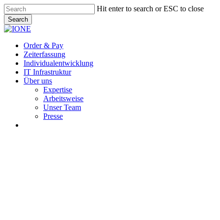
Skip
Hit enter to search or ESC to close
to
Search
main
Close
content
Search
Menu
Order & Pay
Zeiterfassung
Individualentwicklung
IT Infrastruktur
Über uns
Expertise
Arbeitsweise
Unser Team
Presse
instagram
Es beginnt alles