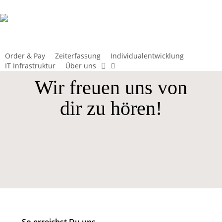
Skip
to
main
content
Order & Pay
Zeiterfassung
Individualentwicklung
instagram
IT Infrastruktur
Über uns
Wir freuen uns von
dir zu hören!