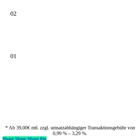
02
01
* Ab 39,00€ mtl. zzgl. umsatzabhängiger Transaktionsgebühr von
0,99 % – 3,29 %.
Share
Share
Share
Share
Pin