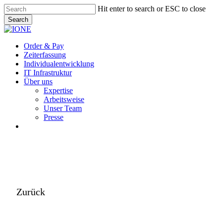
Skip
Hit enter to search or ESC to close
to
Search
main
Close
content
Search
Menu
Order & Pay
Zeiterfassung
Individualentwicklung
IT Infrastruktur
Über uns
Expertise
Arbeitsweise
Unser Team
Presse
instagram
Zurück